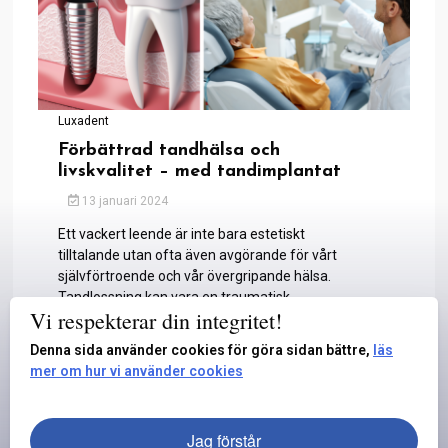
Luxadent
Förbättrad tandhälsa och
livskvalitet – med tandimplantat
13 januari 2024
Ett vackert leende är inte bara estetiskt
tilltalande utan ofta även avgörande för vårt
självförtroende och vår övergripande hälsa.
Tandlossning kan vara en traumatisk
Vi respekterar din integritet!
upplevelse som kan påverka förmågan att äta,
tala och socialisera...
Denna sida använder cookies för göra sidan bättre,
läs
mer om hur vi använder cookies
Läs mer
Jag förstår